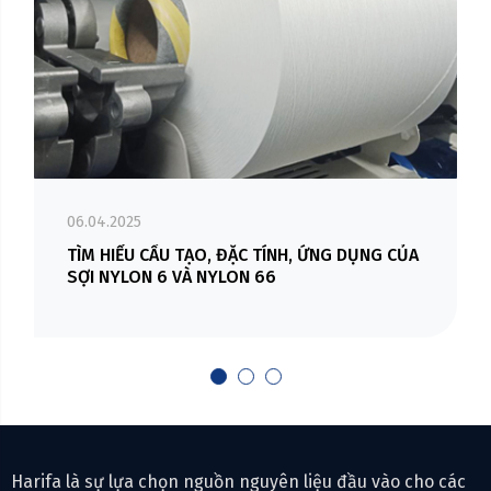
06.04.2025
TÌM HIỂU CẤU TẠO, ĐẶC TÍNH, ỨNG DỤNG CỦA
SỢI NYLON 6 VÀ NYLON 66
Harifa là sự lựa chọn nguồn nguyên liệu đầu vào cho các